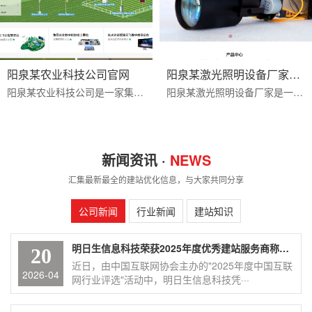
阳泉某农业科技公司官网
阳泉某激光照明设备厂家官网
阳泉某农业科技公司是一家集农业技术研发、种子培育、智慧农业解决方案于一体的现代化···
阳泉某激光照明设备厂家是一家专注于高端激光照明技术研发与生产的高新技术企业，产品···
新闻资讯 ·
NEWS
汇集最新最全的建站优化信息，与大家共同分享
公司新闻
行业新闻
建站知识
明日生信息科技荣获2025年度优秀建站服务商称号，AI赋能建站再获业界认可
20
近日，由中国互联网协会主办的"2025年度中国互联
2026-04
网行业评选"活动中，明日生信息科技凭···