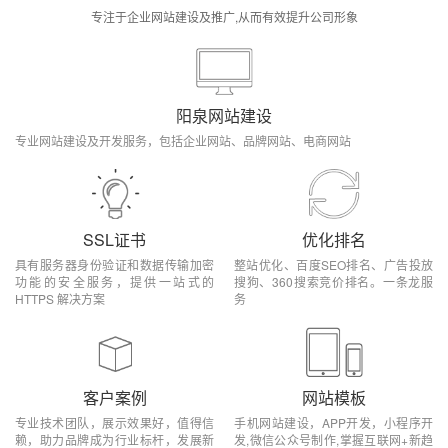
专注于企业网站建设及推广,从而有效提升公司形象
阳泉网站建设
专业网站建设及开发服务，包括企业网站、品牌网站、电商网站
SSL证书
优化排名
具有服务器身份验证和数据传输加密
整站优化、百度SEO排名、广告投放
功能的安全服务，提供一站式的
搜狗、360搜索竞价排名。一条龙服
HTTPS 解决方案
务
客户案例
网站模板
专业技术团队，展示效果好，值得信
手机网站建设，APP开发，小程序开
赖，助力品牌成为行业标杆，发展新
发,微信公众号制作,掌握互联网+新趋