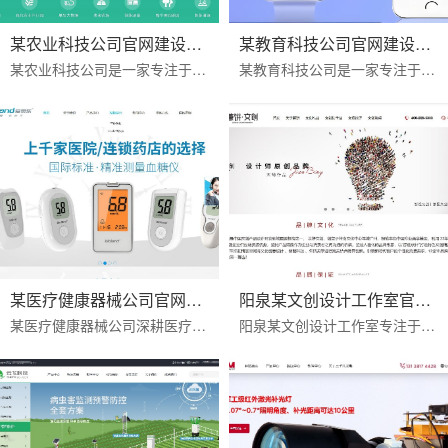
某农业科技公司官网建设项目
某教育科技公司官网建设项目
某农业科技公司是一家专注于智慧农业解决方案的企业，核心业务包括智能灌溉设备研发、···
某教育科技公司是一家专注于 K12 阶段在线教育产品研发的企业，核心业务包括智能备课系···
某医疗健康器械公司官网建设项目
阳泉某文创设计工作室官网建设项目
某医疗健康器械公司深耕医疗设备领域 10 余年，核心产品涵盖临床诊断设备（如全自动生···
阳泉某文创设计工作室专注于 “传统文化 + 现代设计” 融合创作，核心业务包括文创产品···