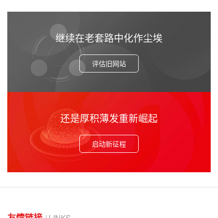
继续在老套路中化作尘埃
评估旧网站
还是厚积薄发重新崛起
启动新征程
友情链接
/ LINKS