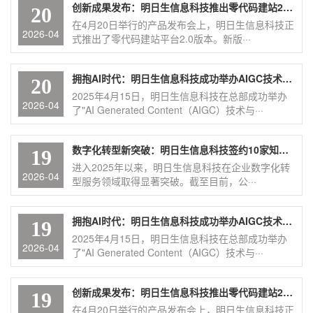
创新成果发布：明日生信息科技推出零代码建站2.0平台
20
在4月20日举行的产品发布会上，明日生信息科技正
2026-04
式推出了零代码建站平台2.0版本。新版···
拥抱AI时代：明日生信息科技成功举办AIGC技术交流大会
20
2025年4月15日，明日生信息科技在总部成功举办
2026-04
了"AI Generated Content（AIGC）技术与···
数字化转型新突破：明日生信息科技签约10家知名企业客户
19
进入2025年以来，明日生信息科技在企业数字化转
2026-04
型服务领域取得显著突破。截至目前，公···
拥抱AI时代：明日生信息科技成功举办AIGC技术交流大会
19
2025年4月15日，明日生信息科技在总部成功举办
2026-04
了"AI Generated Content（AIGC）技术与···
创新成果发布：明日生信息科技推出零代码建站2.0平台
19
在4月20日举行的产品发布会上，明日生信息科技正