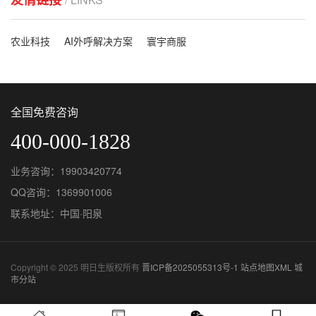
农业科技
AI外呼解决方案
寰宇商服
全国免费咨询
400-000-1828
业务咨询：19903420774
QQ咨询：1369901006
联系地址：中国·阳泉
Copyright © 2025 明日生版权所有
晋ICP备2025055313号-1
站点地图XML
城
市分站