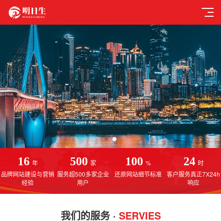
16
500
100
24
年
家
%
时
品牌网站建设与营销
服务超500多家企业
还原网站细节标准
客户服务真正7X24h
经验
用户
响应
我们的服务 ·
SERVIES