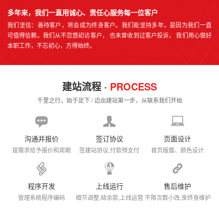
多年来，我们一直用诚心、责任心服务每一位客户
我们坚信：善待客户，将会成为终身客户。我们能坚持多年，是因为我们一直
可值得信赖。我们从不忽悠初访客户， 也未曾收到过客户投诉， 我们用心做好
本职工作，不忘初心，方得始终。
建站流程 ·
PROCESS
千里之行，始于足下 / 迈出建站第一步，从联系我们开始
沟通并报价
签订协议
页面设计
提需求给予报价和周期
签建站协议,付款预支付
首页版面、颜色设计
程序开发
上线运行
售后维护
管理系统程序编码
细节调整,结余款,上线运营
不限次数小改,享终身维护