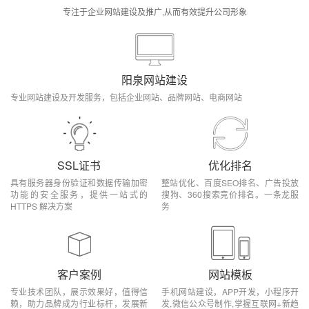
专注于企业网站建设及推广,从而有效提升公司形象
阳泉网站建设
专业网站建设及开发服务，包括企业网站、品牌网站、电商网站
SSL证书
优化排名
具有服务器身份验证和数据传输加密
整站优化、百度SEO排名、广告投放
功能的安全服务，提供一站式的
搜狗、360搜索竞价排名。一条龙服
HTTPS 解决方案
务
客户案例
网站模板
专业技术团队，展示效果好，值得信
手机网站建设，APP开发，小程序开
赖，助力品牌成为行业标杆，发展新
发,微信公众号制作,掌握互联网+新趋