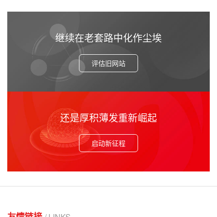
继续在老套路中化作尘埃
评估旧网站
还是厚积薄发重新崛起
启动新征程
友情链接
/ LINKS