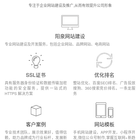
专注于企业网站建设及推广,从而有效提升公司形象
阳泉网站建设
专业网站建设及开发服务，包括企业网站、品牌网站、电商网站
SSL证书
优化排名
具有服务器身份验证和数据传输加密
整站优化、百度SEO排名、广告投放
功能的安全服务，提供一站式的
搜狗、360搜索竞价排名。一条龙服
HTTPS 解决方案
务
客户案例
网站模板
专业技术团队，展示效果好，值得信
手机网站建设，APP开发，小程序开
赖，助力品牌成为行业标杆，发展新
发,微信公众号制作,掌握互联网+新趋