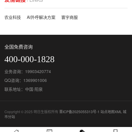
农业科技
AI外呼解决方案
寰宇商服
全国免费咨询
400-000-1828
业务咨询：19903420774
QQ咨询：1369901006
联系地址：中国·阳泉
Copyright © 2025 明日生版权所有
晋ICP备2025055313号-1
站点地图XML
城
市分站